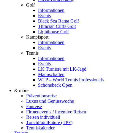
Golf
Informationen
Events
Black Sea Rama Golf
Thracian Cliffs Golf
Lighthouse Golf
Kampfsport
Informationen
Events
Tennis
Informationen
Events
LK Turniere mit LK-Jagd
Mannschaften
WTP – World Tennis Professionals
Schönebeck Open
& more
Präventionsreise
Luxus und Genusswoche
Fanreise
Firmenevents / Incentive Reisen
Reisen individuell
TouchPointFuture (TPF)
Tenniskalender