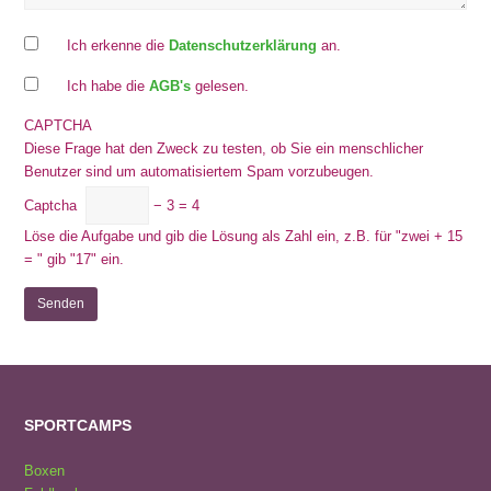
Ich erkenne die
Datenschutzerklärung
an.
Ich habe die
AGB's
gelesen.
CAPTCHA
Diese Frage hat den Zweck zu testen, ob Sie ein menschlicher
Benutzer sind um automatisiertem Spam vorzubeugen.
Captcha
− 3 = 4
Löse die Aufgabe und gib die Lösung als Zahl ein, z.B. für "zwei + 15
= " gib "17" ein.
SPORTCAMPS
Boxen