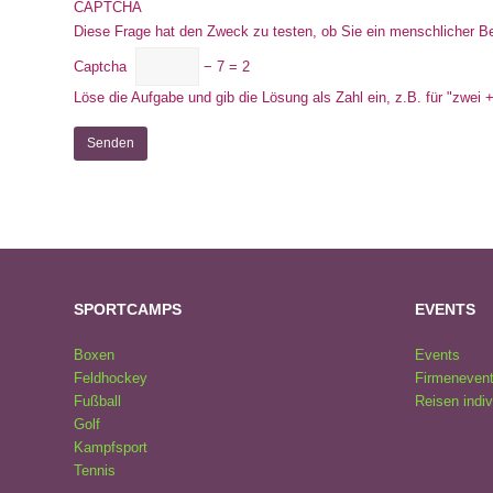
CAPTCHA
Diese Frage hat den Zweck zu testen, ob Sie ein menschlicher 
Captcha
− 7 = 2
Löse die Aufgabe und gib die Lösung als Zahl ein, z.B. für "zwei +
SPORTCAMPS
EVENTS
Boxen
Events
Feldhockey
Firmenevent
Fußball
Reisen indiv
Golf
Kampfsport
Tennis