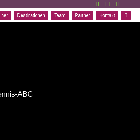
Twitter
Facebook
Instagram
Handy
iner
Destinationen
Team
Partner
Kontakt
Tennis-ABC