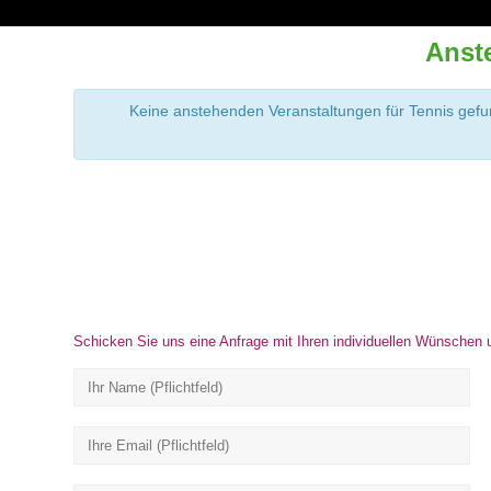
Anst
Keine anstehenden Veranstaltungen für Tennis gefun
Veranstaltungen
Listen
Veranstaltungen
Navigation
Listen
Navigation
Schicken Sie uns eine Anfrage mit Ihren individuellen Wünschen 