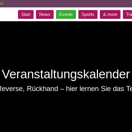
de
Start
News
Events
Sports
& more
Tra
Veranstaltungskalender
Reverse, Rückhand – hier lernen Sie das 