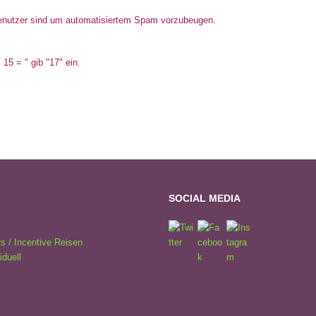
Benutzer sind um automatisiertem Spam vorzubeugen.
 15 = " gib "17" ein.
SOCIAL MEDIA
s / Incentive Reisen
iduell