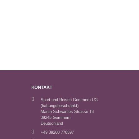
KONTAKT
Sport und Reisen Gommern UG
(haftungsbeschränkt)
Martin-Schwantes-Strasse 18
39245 Gommern
Deutschland
+49 39200 778597